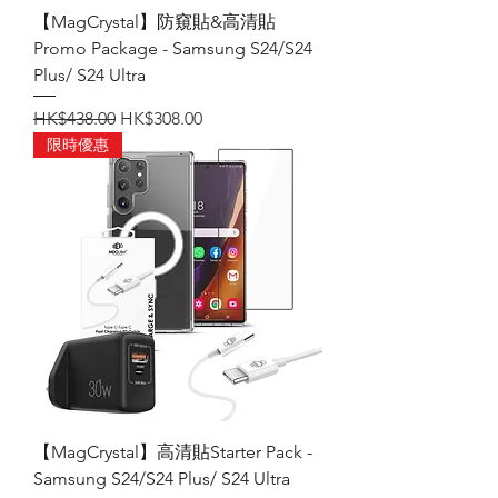
【MagCrystal】防窺貼&高清貼
Promo Package - Samsung S24/S24
Plus/ S24 Ultra
一般價格
促銷價格
HK$438.00
HK$308.00
限時優惠
【MagCrystal】高清貼Starter Pack -
Samsung S24/S24 Plus/ S24 Ultra