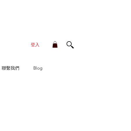
單金額滿HK$210享香港本地免運費
登入
聯繫我們
Blog