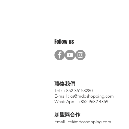
Follow us
聯絡我們
Tel : +852 36158280
E-mail :
cs@mdoshopping.com
WhatsApp : +852 9682 4369
加盟與合作
​Email:
cs@mdoshopping.com