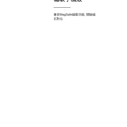
兼容MagSafe磁吸功能, 體驗磁
石對位