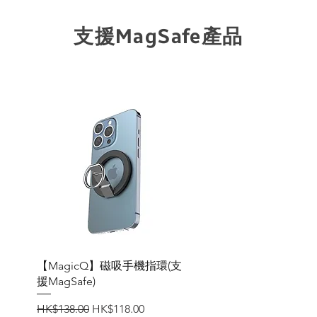
​支援MagSafe產品
快速瀏覽
【MagicQ】磁吸手機指環(支
援MagSafe)
一般價格
促銷價格
HK$138.00
HK$118.00