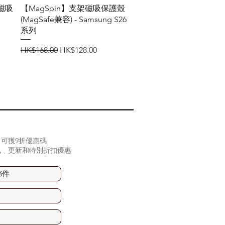
快速瀏覽
摔磁吸
【MagSpin】支架磁吸保護殼
(MagSafe兼容) - Samsung S26
系列
一般價格
促銷價格
HK$168.00
HK$128.00
可獲9折優惠碼
訊﹑更新和特別折扣優惠