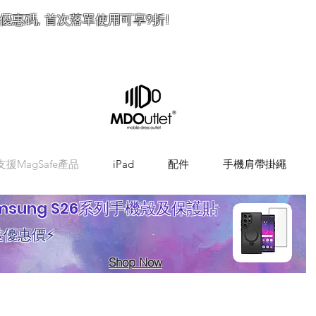
優惠碼, 首次落單使用可享9折!
訂
支援MagSafe產品
iPad
配件
手機肩帶掛繩
msung S26系列手機殼及保護貼
裝優惠價⚡
Shop Now