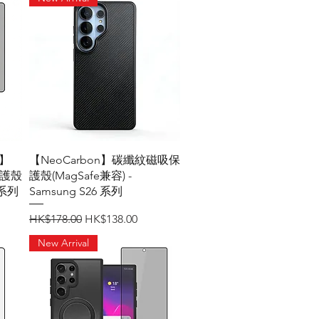
快速瀏覽
t】
【NeoCarbon】碳纖紋磁吸保
保護殼
護殼(MagSafe兼容) -
 系列
Samsung S26 系列
一般價格
促銷價格
HK$178.00
HK$138.00
New Arrival