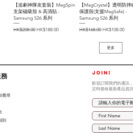
快速瀏覽
快速瀏覽
【追劇神隊友套裝】MagSpin
【MagCrystal】透明防
支架磁吸殼 & 高清貼 -
保護殼(支援MagSafe) -
Samsung S26 系列
Samsung S26 系列
一般價格
促銷價格
一般價格
促銷價格
HK$208.00
HK$188.00
HK$168.00
HK$108.00
更多
JOIN!
服務
歡迎訂閱我們的通訊，
定時接收最新產品資
和費用
款
細則