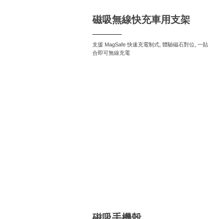
磁吸無線快充車用支架
支援 MagSafe 快速充電制式, 體驗磁石對位, 一貼
合即可無線充電
磁吸
手機殼