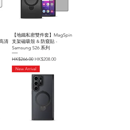
快速瀏覽
【地鐵私密雙件套】MagSpin
 高清
支架磁吸殼 & 防窺貼 -
Samsung S26 系列
一般價格
促銷價格
HK$266.00
HK$208.00
New Arrival