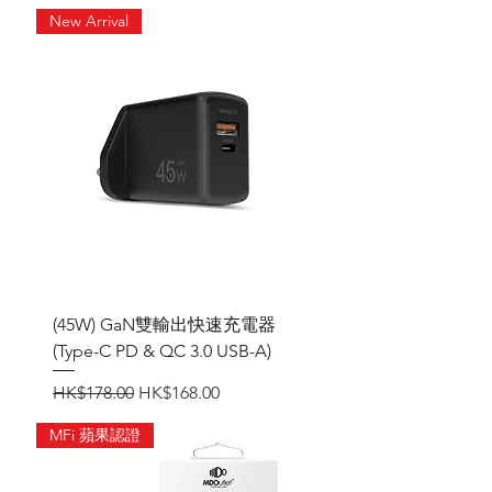
New Arrival
(45W) GaN雙輸出快速充電器
(Type-C PD & QC 3.0 USB-A)
一般價格
促銷價格
HK$178.00
HK$168.00
MFi 蘋果認證