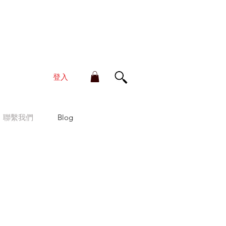
單金額滿HK$210享香港本地免運費
登入
聯繫我們
Blog