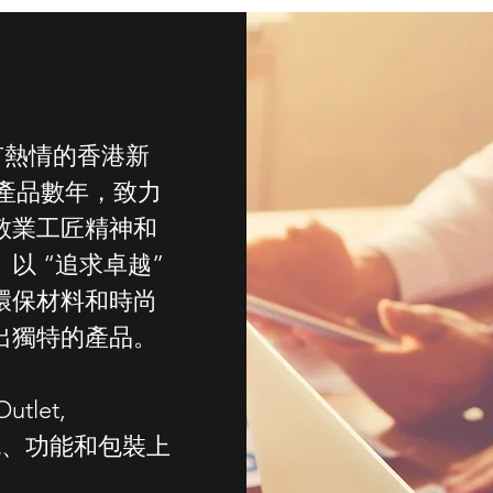
富有熱情的香港新
產品數年，
致力
敬業工匠精神和
以 “追求卓越”
環保材料和時尚
出獨特的產品。
tlet,
顏色、功能和包裝上