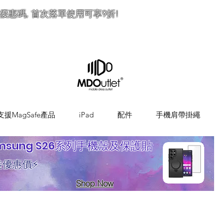
優惠碼, 首次落單使用可享9折!
訂
支援MagSafe產品
iPad
配件
手機肩帶掛繩
msung S26系列手機殼及保護貼
裝優惠價⚡
Shop Now