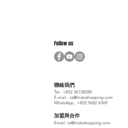
Follow us
聯絡我們
Tel : +852 36158280
E-mail :
cs@mdoshopping.com
WhatsApp : +852 9682 4369
加盟與合作
​Email:
cs@mdoshopping.com