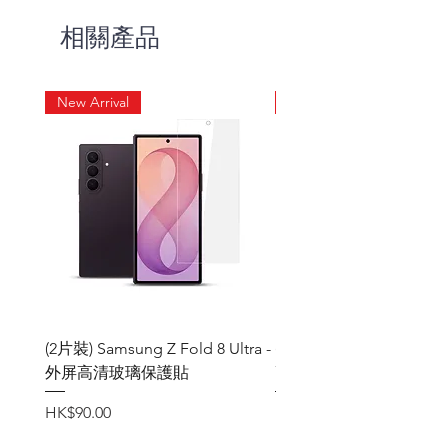
同型號【MagCrystal】 透明防摔
相關產品
磁吸保護殼1個
(1米)Type C to Type C快充電數據線
1條
New Arrival
New Arrival
【MagCrystal】透明防摔磁吸保護殼:
支援MagSafe磁吸功能
為您的手機提供精準貼合的保護
雙重材質軟硬的結合，四角內置
防摔氣囊,提高保護性
鏡頭突出機身的設計, 避免直接與
桌面摩擦接觸
Samsung S24 / S24 Plus/S24 Ultra 防窺
(2片裝) Samsung Z Fold 8 Ultra -
(2片裝) Samsung Z Fold
全屏玻璃貼
外屏高清玻璃保護貼
高清玻璃保護貼
可指紋解鎖！
保持正面高清晰度, 加強左右兩邊
價格
價格
HK$90.00
HK$90.00
防窺角度