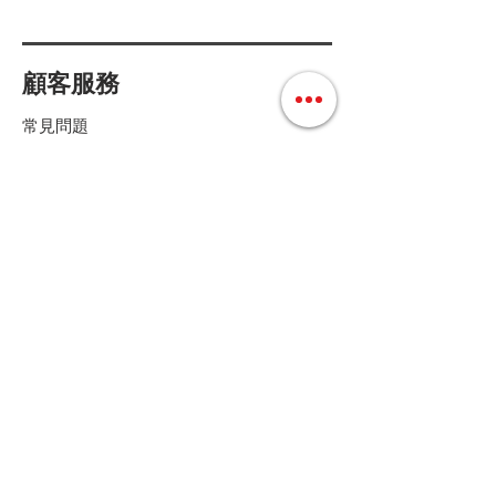
9H鋼化玻璃, 防刮耐用
Samsung S24 / S24 Plus/S24 Ultra 高清
顧客服務
全屏玻璃貼
可指紋解鎖！
常見問題
9H鋼化玻璃, 防刮耐用
高清透亮, 不影響畫質，快速感應
配送方式和費用
付款方式
退換貨條款
店鋪條款細則
Follow us
聯絡我們
Tel :
+852 36158280
E-mail :
cs@mdoshopping.com
WhatsApp :
+852 9682 4369