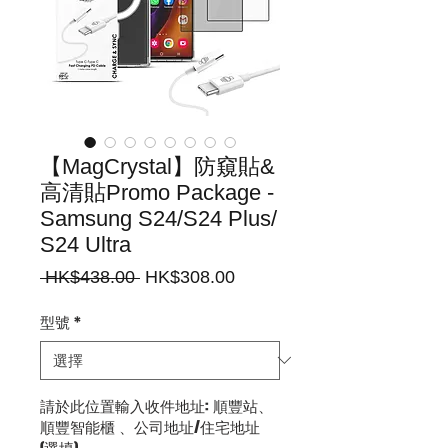
【MagCrystal】防窺貼&
高清貼Promo Package -
Samsung S24/S24 Plus/
S24 Ultra
一
促
 HK$438.00 
HK$308.00
般
銷
價
價
型號
*
格
格
請於此位置輸入收件地址: 順豐站、
順豐智能櫃 、公司地址/住宅地址
(選填)