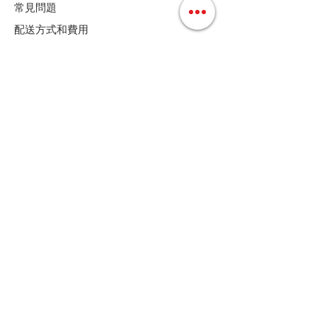
常見問題
配送方式和費用
付款方式
退換貨條款
店鋪條款細則
Follow us
聯絡我們
Tel :
+852 36158280
E-mail :
cs@mdoshopping.com
WhatsApp :
+852 9682 4369
JOIN!
歡迎訂閱我們的通訊，可獲9折優惠碼
定時接收最新產品資訊﹑更新和特別折扣優惠