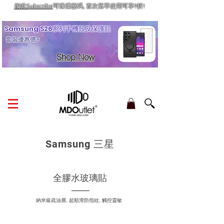
按此Subscribe
可獲優惠碼, 首次落單使用可享9折!
訂單金額滿HK$210享香港本地免運費
Samsung S26系列手機殼及保護貼
套裝優惠價⚡
Shop Now
Samsung 三星
全膠水玻璃
貼
納米級疏油層, 超順滑防指紋, 觸控靈敏