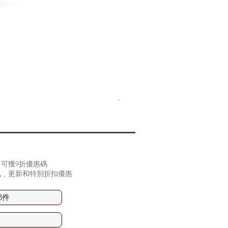
(2片裝) Samsung Z Fold 
價格
HK$90.00
可獲9折優惠碼
訊﹑更新和特別折扣優惠