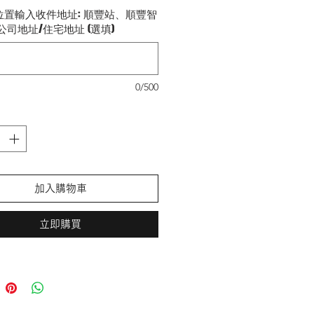
鋼化玻璃
位置輸入收件地址: 順豐站、順豐智
無白邊，完美手感
公司地址/住宅地址 (選填)
0/500
加入購物車
立即購買