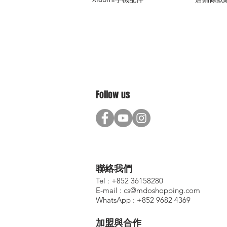
Follow us
聯絡我們
Tel : +852 36158280
E-mail :
cs@mdoshopping.com
WhatsApp : +852 9682 4369
加盟與合作