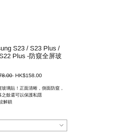
ng S23 / S23 Plus /
 S22 Plus -防窺全屏玻
一
促
78.00 
HK$158.00
般
銷
窺玻璃貼！正面清晰，側面防窺，
價
價
幕之餘還可以保護私隱
格
格
紋解鎖
高透光率玻璃，正面清晰明亮，絕
面上的劣品亮度不足困擾
側面防窺工藝 , 最合適的角度，防
果好之外，亦不會降低透光度