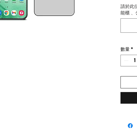
9H
請於此
易貼
能櫃 、
數量
*