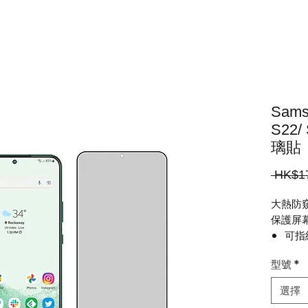
Samsu
S22/
璃貼
 HK$1
大熱防
保護屏
可指
嚴選
型號
*
無市
左右
選擇
窺效