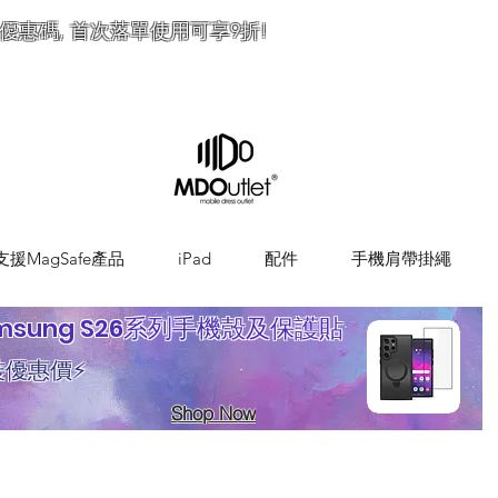
優惠碼, 首次落單使用可享9折!
訂
支援MagSafe產品
iPad
配件
手機肩帶掛繩
msung S26系列手機殼及保護貼
裝優惠價⚡
Shop Now