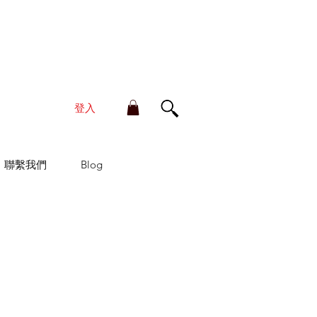
單金額滿HK$210享香港本地免運費
登入
聯繫我們
Blog