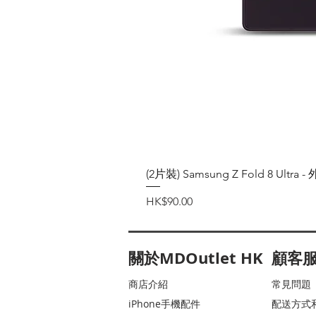
(2片裝) Samsung Z Fold 8 Ul
價格
HK$90.00
關於MDOutlet HK
顧客
商店介紹
常見問題
iPhone手機配件
配送方式