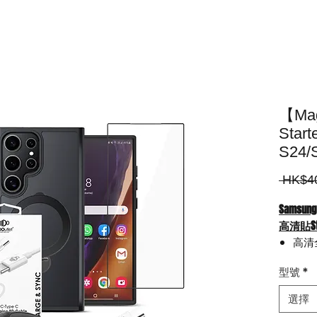
【Ma
Start
S24/S
 HK$4
Samsung
高清貼Sta
高清
同型
型號
*
(30
3.0
選擇
(1米)