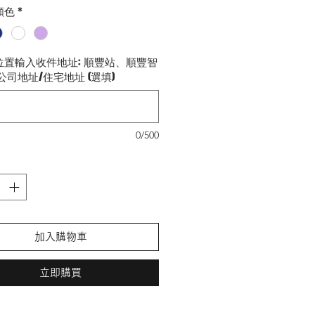
顏色
*
Spin】支架磁吸保護殼 :
agSafe磁吸功能
位置輸入收件地址: 順豐站、順豐智
背殻設計
公司地址/住宅地址 (選填)
支架可360°旋轉, 可直放或橫放
的手機提供精準貼合的保護
材質軟硬的結合,提高保護性
突出機身的設計, 避免直接與桌面
0/500
接觸
加入購物車
立即購買