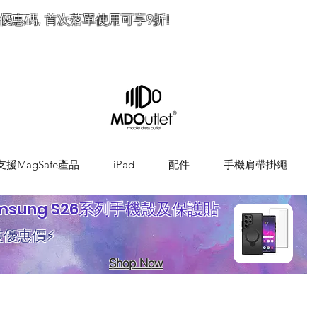
優惠碼, 首次落單使用可享9折!
訂
支援MagSafe產品
iPad
配件
手機肩帶掛繩
msung S26系列手機殼及保護貼
裝優惠價⚡
Shop Now