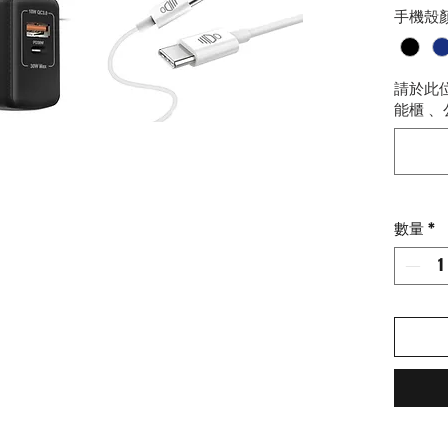
手機殼
【Mag
支援M
請於此
磨砂
能櫃 、
手機
為您
雙重
鏡頭
摩擦
數量
*