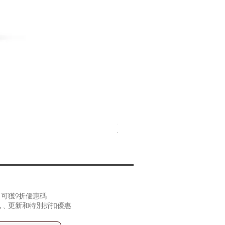
(2片裝) Samsung Z Fold 
價格
HK$90.00
可獲9折優惠碼
訊﹑更新和特別折扣優惠