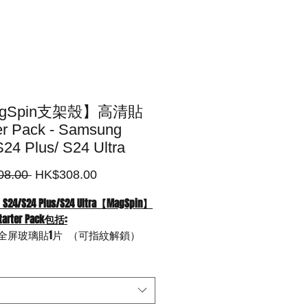
gSpin支架殼】高清貼
er Pack - Samsung
24 Plus/ S24 Ultra
一
促
08.00 
HK$308.00
般
銷
 S24/S24 Plus/S24 Ultra【MagSpin】
價
價
rter Pack包括:
格
格
全屏玻璃貼1片 （可指紋解鎖）
號【MagSpin】 支架磁吸保護殼1個
W)雙輸出快速充電器 (Type-C PD & QC
 USB-A)1個 (黑色或白色視乎存貨供應)
Type C to Type C快充電數據線1條