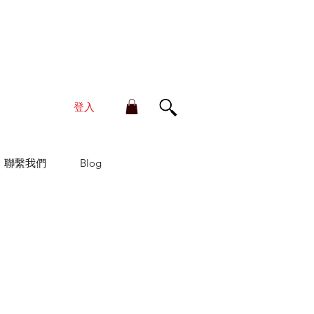
單金額滿HK$210享香港本地免運費
登入
聯繫我們
Blog