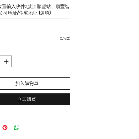
接觸
位置輸入收件地址: 順豐站、順豐智
明設計，直接呈現Samsung S24系
公司地址/住宅地址 (選填)
原魅力
0/500
加入購物車
立即購買