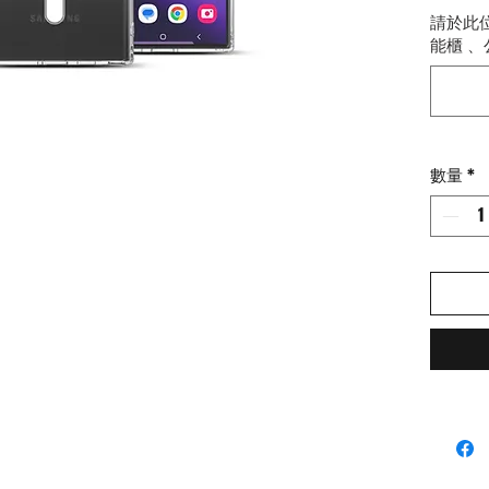
摩擦
請於此
後背透
能櫃 、
列的
數量
*