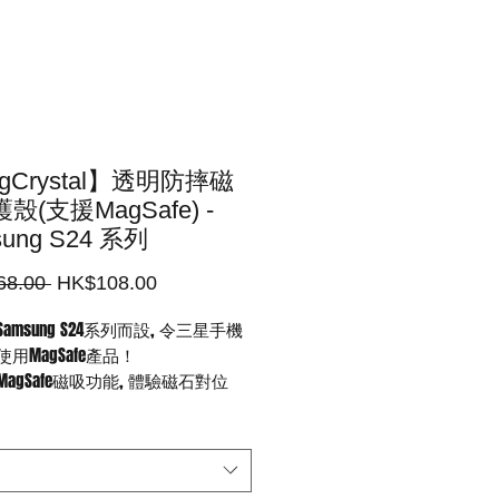
gCrystal】透明防摔磁
殼(支援MagSafe) -
ung S24 系列
一
促
68.00 
HK$108.00
般
銷
amsung S24系列
而設, 令三星手機
價
價
用MagSafe產品！
格
格
MagSafe磁吸功能, 體驗磁石對位
的手機提供精準貼合的保護
材質軟硬的結合，四角內置防摔氣
提高保護性
突出機身的設計, 避免直接與桌面