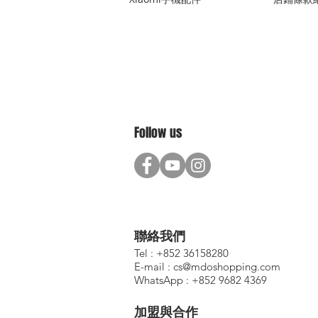
Follow us
聯絡我們
Tel : +852 36158280
E-mail :
cs@mdoshopping.com
WhatsApp : +852 9682 4369
加盟與合作