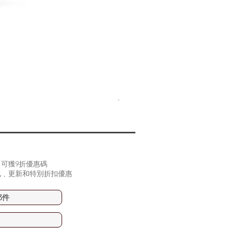
(2片裝) Samsung Z Fold 
價格
HK$90.00
可獲9折優惠碼
訊﹑更新和特別折扣優惠