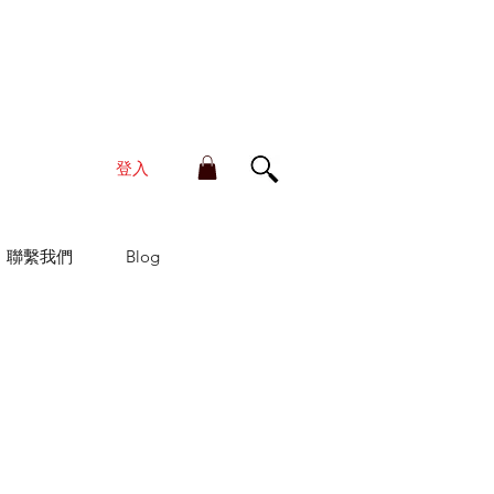
單金額滿HK$210享香港本地免運費
登入
聯繫我們
Blog