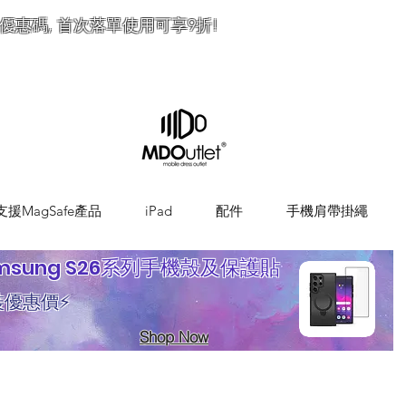
優惠碼, 首次落單使用可享9折!
訂
支援MagSafe產品
iPad
配件
手機肩帶掛繩
msung S26系列手機殼及保護貼
裝優惠價⚡
Shop Now