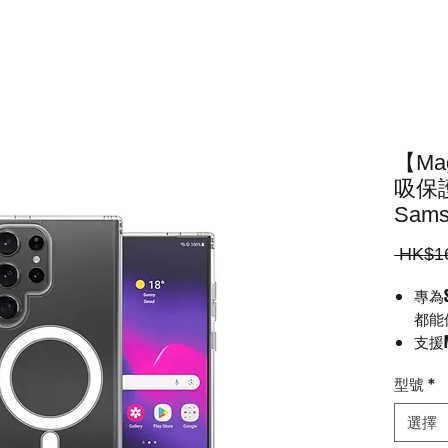
【Ma
吸保護
Sams
 HK$1
專為S
都能使
支援
為您
型號
*
雙重
囊,
選擇
鏡頭