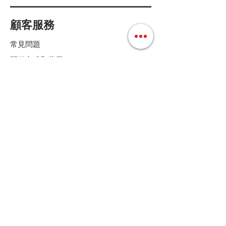
顧客服務
常見問題
配送方式和費用
付款方式
退換貨條款
店鋪條款細則
Follow us
聯絡我們
Tel :
+852 36158280
E-mail :
cs@mdoshopping.com
WhatsApp :
+852 9682 4369
JOIN!