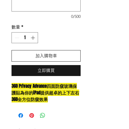
0/500
數量
*
加入購物車
立即購買
360 Privacy Advance四面防窺玻璃保
護貼為你的iPad提供超卓的上下左右
360全方位防窺效果
最新防窺技術, 保護私穩,
易貼無白邊
觸感靈敏順滑
優質強化玻璃制作