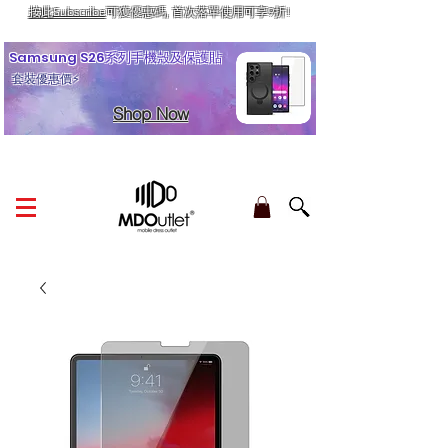
按此Subscribe
可獲優惠碼, 首次落單使用可享9折!
訂單金額滿HK$210享香港本地免運費
Samsung S26系列手機殼及保護貼
套裝優惠價⚡
Shop Now