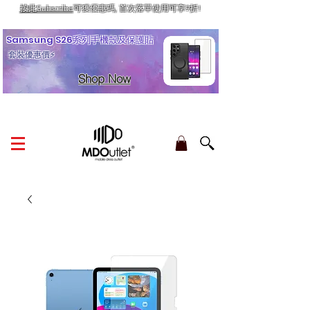
按此Subscribe
可獲優惠碼, 首次落單使用可享9折!
訂單金額滿HK$210享香港本地免運費
Samsung S26系列手機殼及保護貼
套裝優惠價⚡
Shop Now