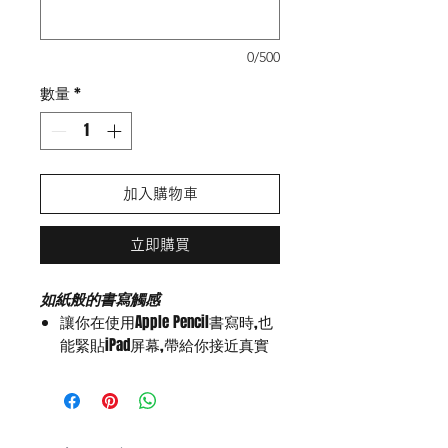
0/500
數量
*
加入購物車
立即購買
如紙般的書寫觸感
讓你在使用Apple Pencil書寫時,也
能緊貼iPad屏幕,帶給你接近真實
的筆觸
手感舒適,觸控靈敏
霧面設計,不易沾污指紋,也易於清
理