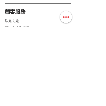
顧客服務
常見問題
配送方式和費用
付款方式
退換貨條款
店鋪條款細則
Follow us
聯絡我們
Tel :
+852 36158280
E-mail :
cs@mdoshopping.com
WhatsApp :
+852 9682 4369
JOIN!