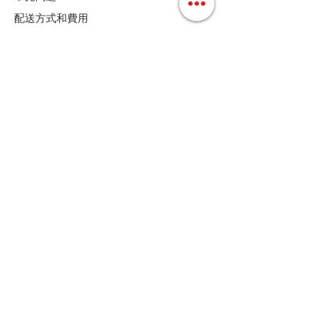
配送方式和費用
付款方式
退換貨條款
店鋪條款細則
Follow us
聯絡我們
Tel :
+852 36158280
E-mail :
cs@mdoshopping.com
WhatsApp :
+852 9682 4369
JOIN!
歡迎訂閱我們的通訊，可獲9折優惠碼
定時接收最新產品資訊﹑更新和特別折扣優惠