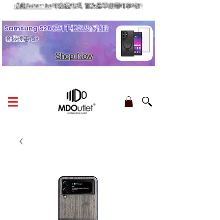
按此Subscribe
可獲優惠碼, 首次落單使用可享9折!
訂單金額滿HK$210享香港本地免運費
Samsung S26系列手機殼及保護貼
套裝優惠價⚡
Shop Now