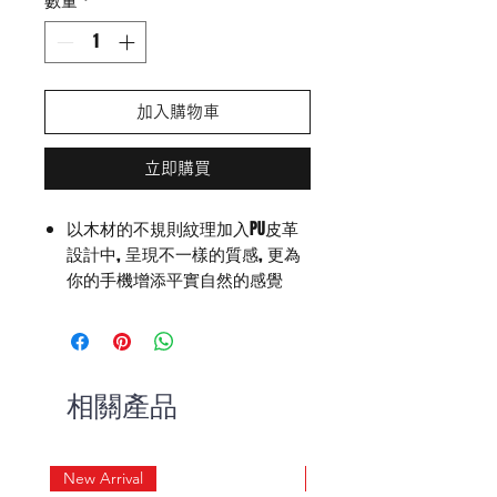
加入購物車
立即購買
以木材的不規則紋理加入PU皮革
設計中, 呈現不一樣的質感, 更為
你的手機增添平實自然的感覺
提供5款木紋做選擇，不同色系、
種類、觸感 : 深巧克力色的胡桃
木﹑咖啡色的櫻桃木﹑紅棕色的
楓木﹑灰色的灰梨木﹑和米白色
相關產品
的銀梨木
New Arrival
New Arrival