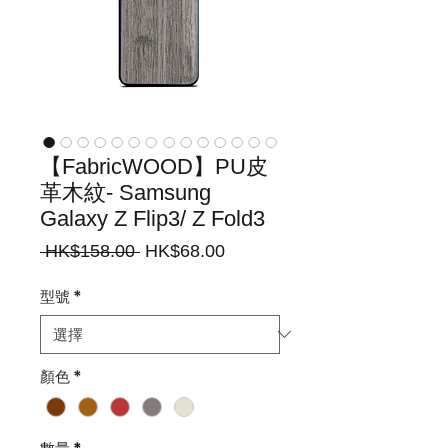
【FabricWOOD】PU皮
革木紋- Samsung
Galaxy Z Flip3/ Z Fold3
一
促
 HK$158.00 
HK$68.00
般
銷
價
價
型號
*
格
格
顏色
*
數量
*