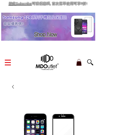
按此Subscribe
可獲優惠碼, 首次落單使用可享9折!
訂單金額滿HK$210享香港本地免運費
Samsung S26系列手機殼及保護貼
套裝優惠價⚡
Shop Now