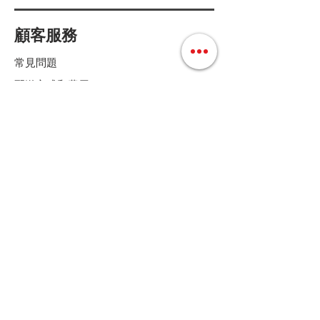
顧客服務
常見問題
配送方式和費用
付款方式
退換貨條款
店鋪條款細則
Follow us
聯絡我們
Tel :
+852 36158280
E-mail :
cs@mdoshopping.com
WhatsApp :
+852 9682 4369
JOIN!