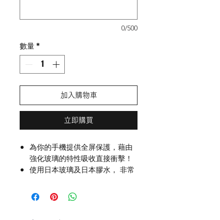
0/500
數量
*
加入購物車
立即購買
為你的手機提供全屏保護，藉由
強化玻璃的特性吸收直接衝擊！
使用日本玻璃及日本膠水， 非常
容易黏貼而且堅硬度高，達9H防
刮標準。
高清透亮, 不影響畫質，快速感
應, 表面帶有疏油防水層，減少指