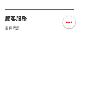
顧客服務
常見問題
配送方式和費用
付款方式
退換貨條款
店鋪條款細則
Follow us
聯絡我們
Tel :
+852 36158280
E-mail :
cs@mdoshopping.com
WhatsApp :
+852 9682 4369