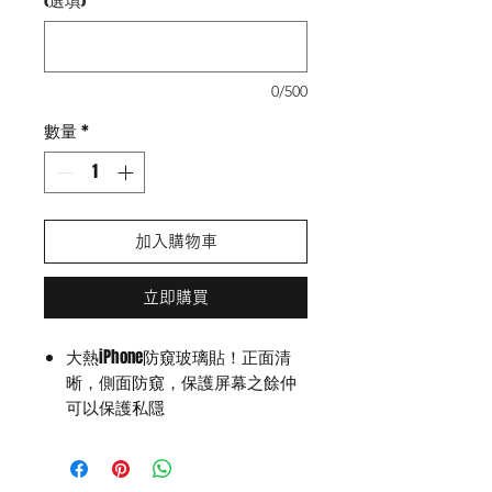
0/500
數量
*
加入購物車
立即購買
大熱iPhone防窺玻璃貼！正面清
晰，側面防窺，保護屏幕之餘仲
可以保護私隱
清晰螢幕亮度 － 嚴選高透光率玻
璃，正面清晰明亮，不用刻意調
校屏幕光度