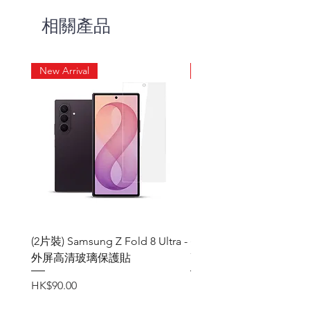
左右側面防窺工藝 - 最合適的角
相關產品
度，防窺效果好之外，亦不會降
低透光度
9H鋼化玻璃
New Arrival
New Arrival
易貼無白邊，完美手感
(2片裝) Samsung Z Fold 8 Ultra -
(2片裝) Samsung Z Fold
外屏高清玻璃保護貼
高清玻璃保護貼
價格
價格
HK$90.00
HK$90.00