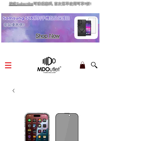
按此Subscribe
可獲優惠碼, 首次落單使用可享9折!
訂單金額滿HK$210享香港本地免運費
Samsung S26系列手機殼及保護貼
套裝優惠價⚡
Shop Now