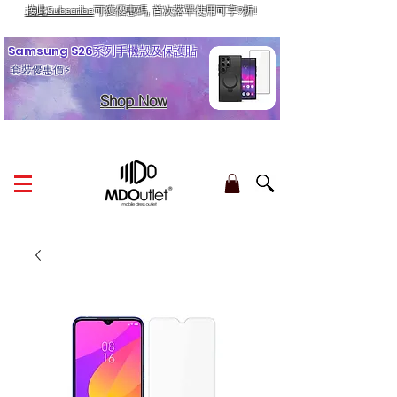
按此Subscribe
可獲優惠碼, 首次落單使用可享9折!
訂單金額滿HK$210享香港本地免運費
Samsung S26系列手機殼及保護貼
套裝優惠價⚡
Shop Now