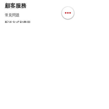
顧客服務
常見問題
配送方式和費用
付款方式
退換貨條款
店鋪條款細則
Follow us
聯絡我們
Tel :
+852 36158280
E-mail :
cs@mdoshopping.com
WhatsApp :
+852 9682 4369
JOIN!
歡迎訂閱我們的通訊，可獲9折優惠碼