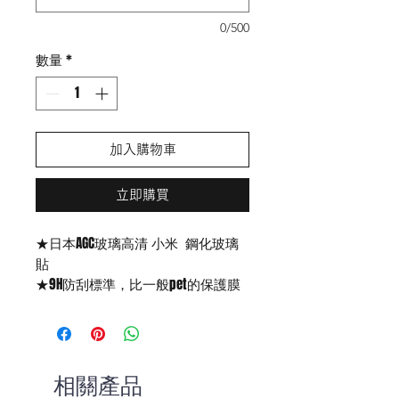
0/500
數量
*
加入購物車
立即購買
★日本AGC玻璃高清 小米 鋼化玻璃
貼
★9H防刮標準，比一般pet的保護膜
高出三倍的強度，尖銳物品像是小刀
或是鑰匙 不易造成表面刮傷
★高清高透，畫面栩栩如生，不影響
畫質，快速感應
相關產品
★表面帶有疏油防水層，減少指紋附