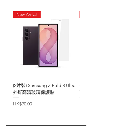
反光問題之餘, 正面保持高清晰
度, 配合左右側面防窺工藝, 保護
New Arrival
New Arrival
屏幕更可以保護私隱
易貼﹑易排氣
(2片裝) Samsung Z Fold 8 Ultra -
(2片裝) Samsung Z Fold
外屏高清玻璃保護貼
高清玻璃保護貼
價格
價格
HK$90.00
HK$90.00