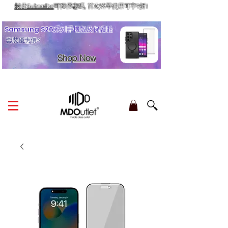
按此Subscribe
可獲優惠碼, 首次落單使用可享9折!
訂單金額滿HK$210享香港本地免運費
Samsung S26系列手機殼及保護貼
套裝優惠價⚡
Shop Now