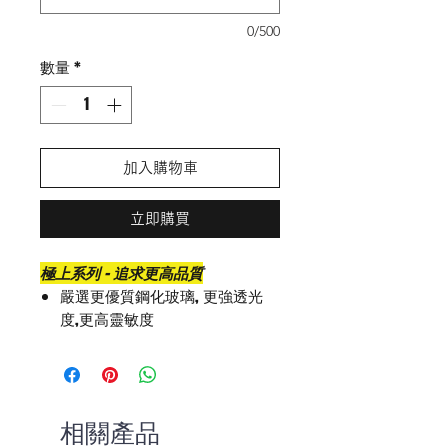
0/500
數量
*
加入購物車
立即購買
極上系列 - 追求更高品質
嚴選更優質鋼化玻璃, 更強透光
度,更高靈敏度
AG蝕刻磨砂工藝, 配合極級電鍍防
指紋油, 減低指紋附著, 帶來極致
順滑手感
9H鋼化玻璃
相關產品
霧面﹑防窺與高透光並存。減低