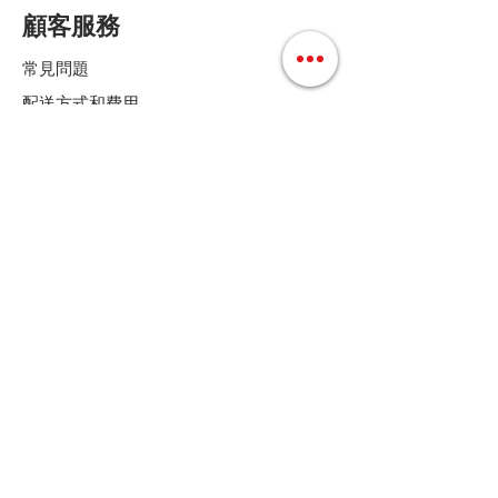
顧客服務
常見問題
配送方式和費用
付款方式
退換貨條款
店鋪條款細則
Follow us
聯絡我們
Tel :
+852 36158280
E-mail :
cs@mdoshopping.com
WhatsApp :
+852 9682 4369
JOIN!
歡迎訂閱我們的通訊，可獲9折優惠碼