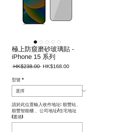
極上防窺磨砂玻璃貼 -
iPhone 15 系列
一
促
 HK$238.00 
HK$168.00
般
銷
價
價
型號
*
格
格
請於此位置輸入收件地址: 順豐站、
順豐智能櫃 、公司地址/住宅地址
(選填)