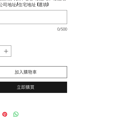
窺工藝, 保護屏幕更可以保護私隱
公司地址/住宅地址 (選填)
﹑易排氣
0/500
加入購物車
立即購買