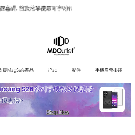
優惠碼, 首次落單使用可享9折!
訂
支援MagSafe產品
iPad
配件
手機肩帶掛繩
msung S26系列手機殼及保護貼
裝優惠價⚡
Shop Now