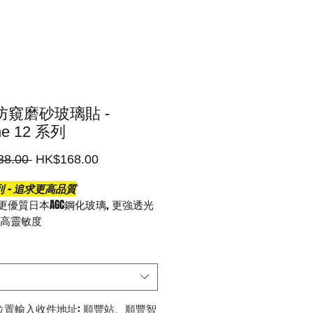
防窺磨砂玻璃貼 -
ne 12 系列
一
促
38.00 
HK$168.00
般
銷
 - 追求更高品質
價
價
更優質日本AGC鋼化玻璃, 更強透光
格
格
更高靈敏度
蝕刻磨砂工藝, 配合極級電鍍防指紋
 減低指紋附著, 帶來極致順滑手感
鋼化玻璃
﹑防窺與高透光並存。減低反光問
餘, 正面保持高清晰度, 配合左右側
位置輸入收件地址: 順豐站、順豐智