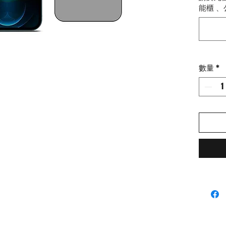
面防
能櫃 、
易貼
數量
*