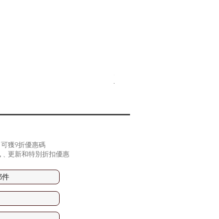
(2片裝) Samsung Z Fold 
價格
HK$90.00
可獲9折優惠碼
訊﹑更新和特別折扣優惠