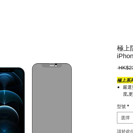
極上
iPho
 HK$2
極上系列
嚴選
度,
AG
型號
*
油,
9H
選擇
霧面
題之
請於此