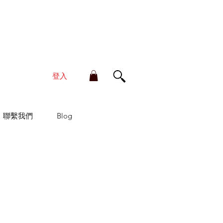
單金額滿HK$210享香港本地免運費
登入
聯繫我們
Blog