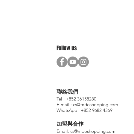
Follow us
聯絡我們
Tel : +852 36158280
E-mail :
cs@mdoshopping.com
WhatsApp : +852 9682 4369
加盟與合作
​Email:
cs@mdoshopping.com