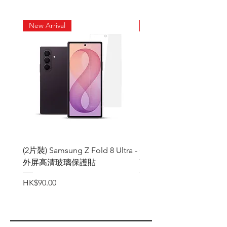
★高清高透，畫面栩栩如生，不影響
畫質，快速感應
New Arrival
New Arrival
★表面帶有疏油防水層，減少指紋附
著
★附送抹布 酒精包 除塵貼
(2片裝) Samsung Z Fold 8 Ultra -
(2片裝) Samsung Z Fold
外屏高清玻璃保護貼
高清玻璃保護貼
價格
價格
HK$90.00
HK$90.00