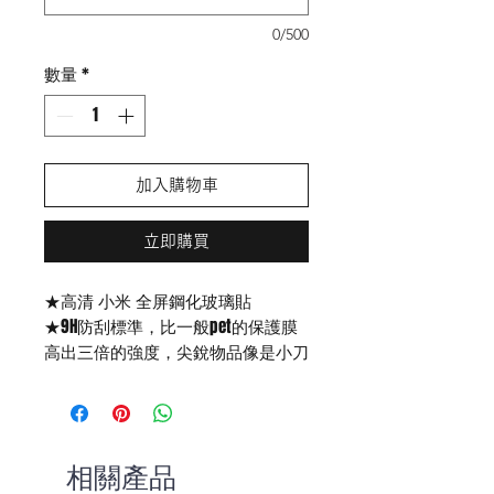
0/500
數量
*
加入購物車
立即購買
★高清 小米 全屏鋼化玻璃貼
★9H防刮標準，比一般pet的保護膜
高出三倍的強度，尖銳物品像是小刀
或是鑰匙 不易造成表面刮傷
★主打立體設計，保護貼有弧度比較
能夠服貼上機。把螢幕玻璃(包括四
個圓角)包覆起來，藉由強化玻璃的
相關產品
特性吸收直接衝擊！