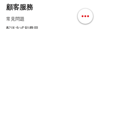
顧客服務
常見問題
配送方式和費用
付款方式
退換貨條款
店鋪條款細則
Follow us
聯絡我們
Tel :
+852 36158280
E-mail :
cs@mdoshopping.com
WhatsApp :
+852 9682 4369
JOIN!
歡迎訂閱我們的通訊，可獲9折優惠碼