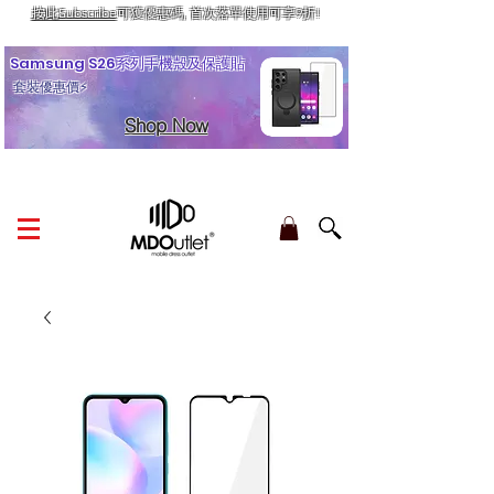
按此Subscribe
可獲優惠碼, 首次落單使用可享9折!
訂單金額滿HK$210享香港本地免運費
Samsung S26系列手機殼及保護貼
套裝優惠價⚡
Shop Now