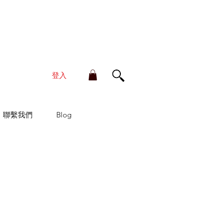
單金額滿HK$210享香港本地免運費
登入
聯繫我們
Blog