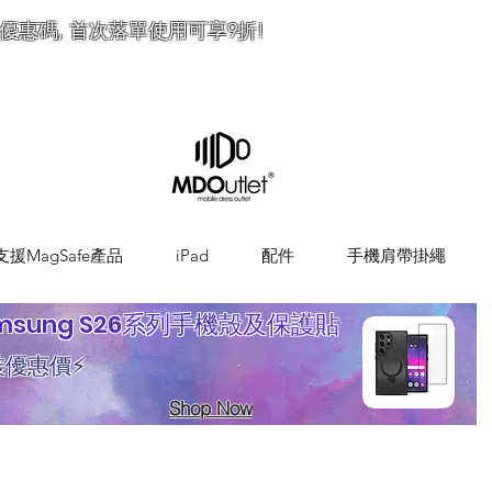
優惠碼, 首次落單使用可享9折!
訂
支援MagSafe產品
iPad
配件
手機肩帶掛繩
msung S26系列手機殼及保護貼
裝優惠價⚡
Shop Now