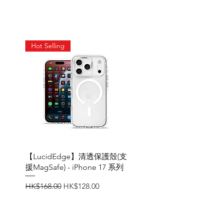
Hot Selling
快速瀏覽
【LucidEdge】清透保護殼(支
援MagSafe) - iPhone 17 系列
一般價格
促銷價格
HK$168.00
HK$128.00