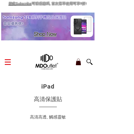
按此Subscribe
可獲優惠碼, 首次落單使用可享9折!
訂單金額滿HK$210享香港本地免運費
Samsung S26系列手機殼及保護貼
套裝優惠價⚡
Shop Now
iPad
‎高清保護貼
​高清高透, 觸感靈敏