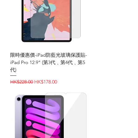
限時優惠價-iPad‎防藍光玻璃保護貼-
iPad Pro 12.9" (第3代﹑第4代﹑第5
代)
一般價格
促銷價格
HK$228.00
HK$178.00