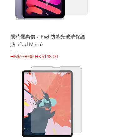
限時優惠價 - iPad 防藍光‎玻璃保護
貼- iPad Mini 6
一般價格
促銷價格
HK$178.00
HK$148.00