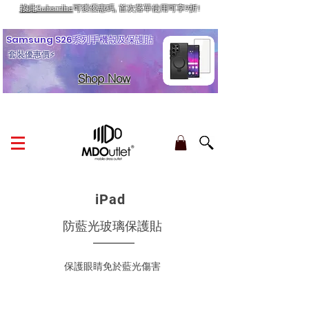
按此Subscribe
可獲優惠碼, 首次落單使用可享9折!
訂單金額滿HK$210享香港本地免運費
Samsung S26系列手機殼及保護貼
套裝優惠價⚡
Shop Now
iPad
防藍光玻璃保護貼
保護眼睛免於藍光傷害