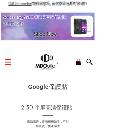
按此Subscribe
可獲優惠碼, 首次落單使用可享9折!
訂單金額滿HK$210享香港本地免運費
Samsung S26系列手機殼及保護貼
套裝優惠價⚡
Shop Now
Google保護貼
2.5D 半屏高清保護貼
高清高透，畫面栩栩如生，不影
響畫質，快速感應