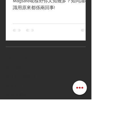
Magsafe呢樣野你又知幾多？知同識唔
識用原來都係兩回事!
顧客服務
常見問題
配送方式和費用
付款方式
退換貨條款
店鋪條款細則
Follow us