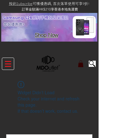
按此Subscribe
可獲優惠碼, 首次落單使用可享9折!
訂單金額滿HK$210享香港本地免運費
Samsung S26系列手機殼及保護貼
套裝優惠價⚡
Shop Now
Widget Didn’t Load
Check your internet and refresh
this page.
If that doesn’t work, contact us.