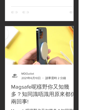
MDOutlet
2021年6月10日
讀畢需時 2 分鐘
Magsafe呢樣野你又知幾
多？知同識唔識用原來都係
兩回事!