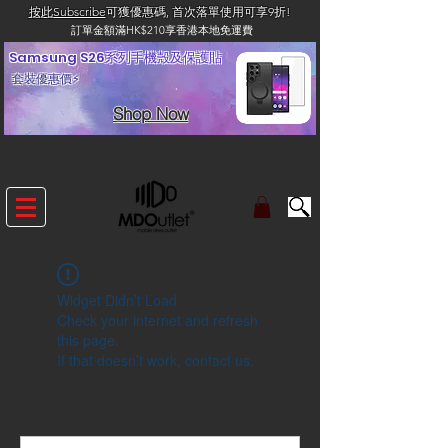
按此Subscribe
可獲優惠碼, 首次落單使用可享9折!
訂單金額滿HK$210享香港本地免運費
Samsung S26系列手機殼及保護貼
套裝優惠價⚡
Shop Now
Widget Didn’t Load
Check your internet and refresh
this page.
If that doesn’t work, contact us.