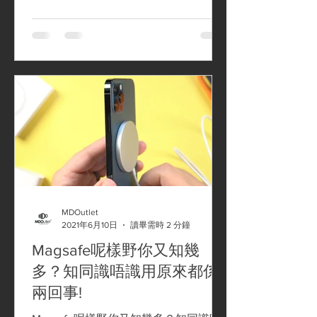
MDOutlet
2021年6月10日
讀畢需時 2 分鐘
Magsafe呢樣野你又知幾
多？知同識唔識用原來都係
兩回事!