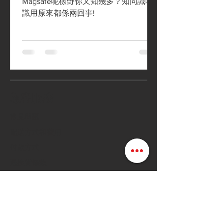
Magsafe呢樣野你又知幾多？知同識唔
識用原來都係兩回事!
顧客服務
常見問題
配送方式和費用
付款方式
退換貨條款
店鋪條款細則
Follow us