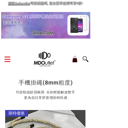
按此Subscribe
可獲優惠碼, 首次落單使用可享9折!
訂單金額滿HK$210享香港本地免運費
Samsung S26系列手機殼及保護貼
套裝優惠價⚡
Shop Now
手機掛繩(8mm粗度)
可掛頸或斜孭兩用, 令你輕鬆解放雙手,
更為你日常穿搭增添時尚感
限時優惠