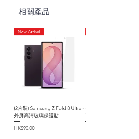
防摔氣囊,提高保護性
相關產品
鏡頭突出機身的設計, 避免直接與
桌面摩擦接觸
後背透明設計，直接呈現iPhone
New Arrival
New Arrival
14系列的原魅力
(2片裝) Samsung Z Fold 8 Ultra -
(2片裝) Samsung Z Fold
外屏高清玻璃保護貼
高清玻璃保護貼
價格
價格
HK$90.00
HK$90.00