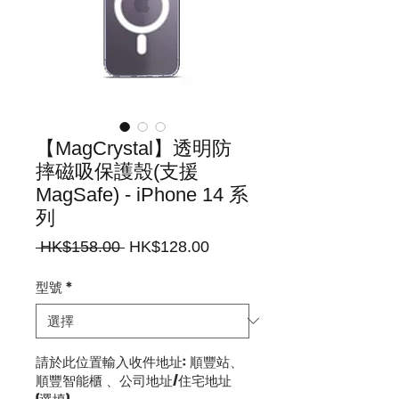
【MagCrystal】透明防
摔磁吸保護殼(支援
MagSafe) - iPhone 14 系
列
一
促
 HK$158.00 
HK$128.00
般
銷
價
價
型號
*
格
格
請於此位置輸入收件地址: 順豐站、
順豐智能櫃 、公司地址/住宅地址
(選填)