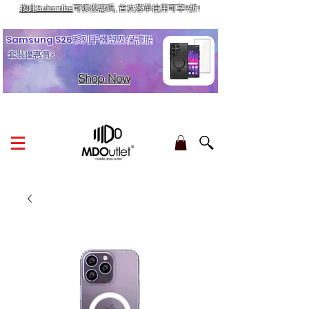
按此Subscribe
可獲優惠碼, 首次落單使用可享9折!
訂單金額滿HK$210享香港本地免運費
Samsung S26系列手機殼及保護貼
套裝優惠價⚡
Shop Now