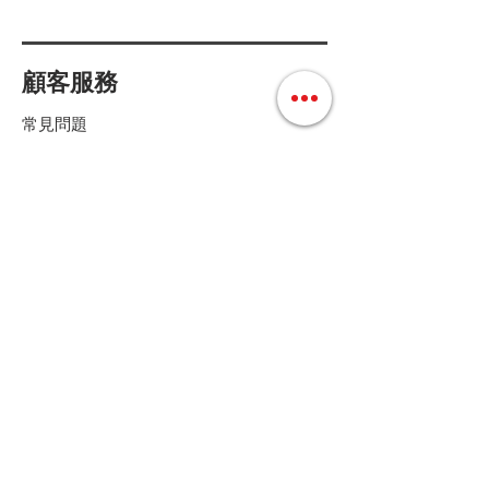
顧客服務
常見問題
配送方式和費用
付款方式
退換貨條款
店鋪條款細則
Follow us
聯絡我們
Tel :
+852 36158280
E-mail :
cs@mdoshopping.com
WhatsApp :
+852 9682 4369